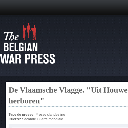
De Vlaamsche Vlagge. "Uit Houw
herboren"
Type de presse:
Presse clandestine
Guerre:
Seconde Guerre mondiale