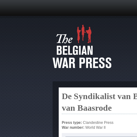
De Syndikalist van 
van Baasrode
Press type:
Clandestine Press
War number:
World War II