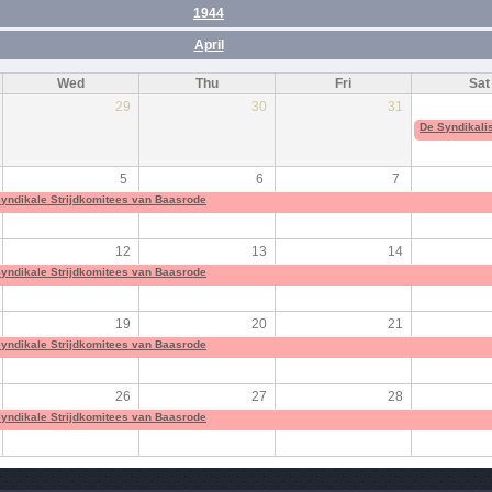
1944
April
Wed
Thu
Fri
Sat
29
30
31
De Syndikali
5
6
7
Syndikale Strijdkomitees van Baasrode
12
13
14
Syndikale Strijdkomitees van Baasrode
19
20
21
Syndikale Strijdkomitees van Baasrode
26
27
28
Syndikale Strijdkomitees van Baasrode