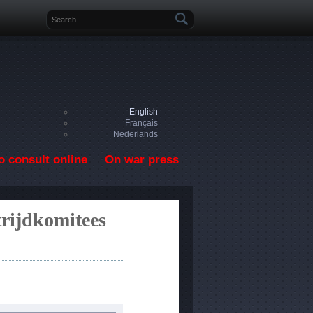
Search form
English
Français
Nederlands
o consult online
On war press
trijdkomitees