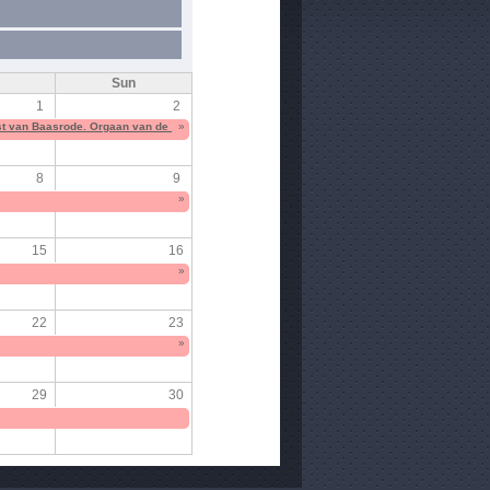
Sun
1
2
st van Baasrode. Orgaan van de Syndikale Strijdkomitees van Baasrode
»
8
9
»
15
16
»
22
23
»
29
30