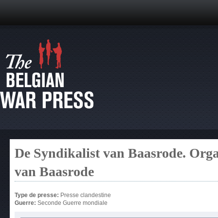
De Syndikalist van Baasrode. Orga
van Baasrode
Type de presse:
Presse clandestine
Guerre:
Seconde Guerre mondiale