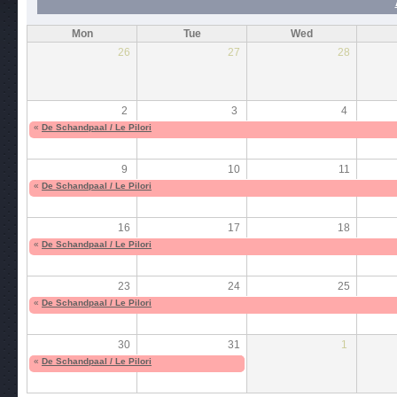
Mon
Tue
Wed
26
27
28
2
3
4
«
De Schandpaal / Le Pilori
9
10
11
«
De Schandpaal / Le Pilori
16
17
18
«
De Schandpaal / Le Pilori
23
24
25
«
De Schandpaal / Le Pilori
30
31
1
«
De Schandpaal / Le Pilori