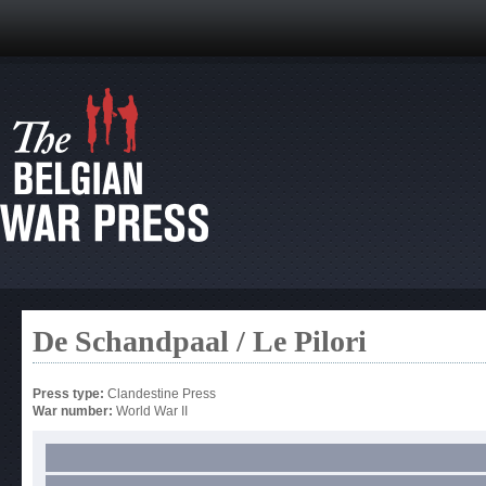
De Schandpaal / Le Pilori
Press type:
Clandestine Press
War number:
World War II