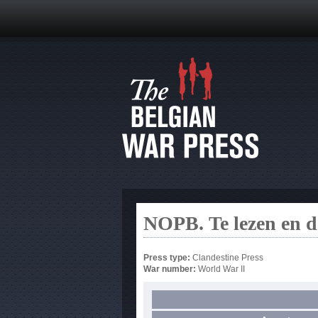
NOPB. Te lezen en d
Press type:
Clandestine Press
War number:
World War II