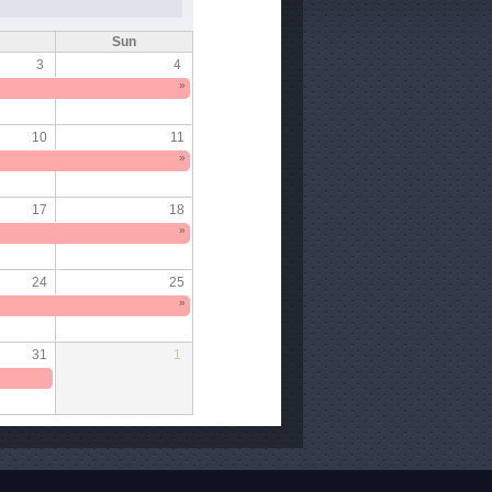
Sun
3
4
»
10
11
»
17
18
»
24
25
»
31
1