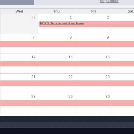
September
Wed
Thu
Fri
Sat
31
1
2
NOPB. Te lezen en doen lezen
7
8
9
14
15
16
21
22
23
28
29
30