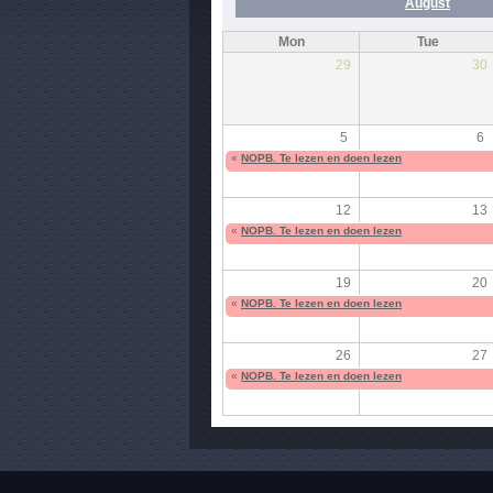
August
Mon
Tue
29
30
5
6
«
NOPB. Te lezen en doen lezen
12
13
«
NOPB. Te lezen en doen lezen
19
20
«
NOPB. Te lezen en doen lezen
26
27
«
NOPB. Te lezen en doen lezen