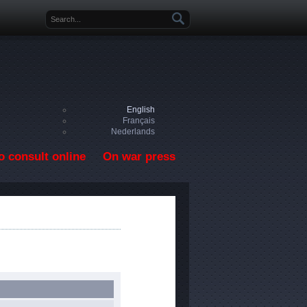
Search form
English
Français
Nederlands
o consult online
On war press