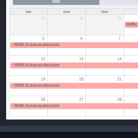
août
lun
mar
mer
29
30
31
NOPB. T
5
6
7
«
NOPB. Te lezen en doen lezen
12
13
14
«
NOPB. Te lezen en doen lezen
19
20
21
«
NOPB. Te lezen en doen lezen
26
27
28
«
NOPB. Te lezen en doen lezen