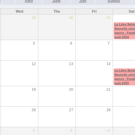
y
April
June
July
August
Wed
Thu
Fri
Sat
29
30
31
La Libre Belg
Nouvelle séri
guerre : Fond
août 2004
5
6
7
12
13
14
La Libre Belg
Nouvelle séri
guerre : Fond
août 2005
19
20
21
26
27
28
2
3
4