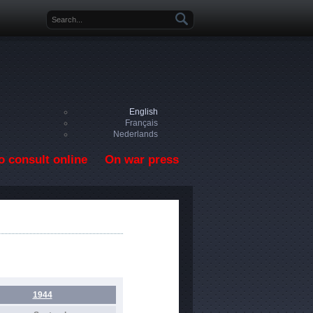
Search form
English
Français
Nederlands
o consult online
On war press
1944