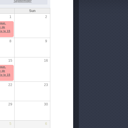
September
Sun
1
2
ique.
e de
ée le 15
8
9
15
16
ique.
e de
ée le 15
22
23
29
30
5
6