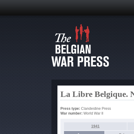
La Libre Belgique. N
Press type:
Clandestine Press
War number:
World War II
1941