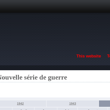
Skip to main content
This website
T
ouvelle série de guerre
1942
1943