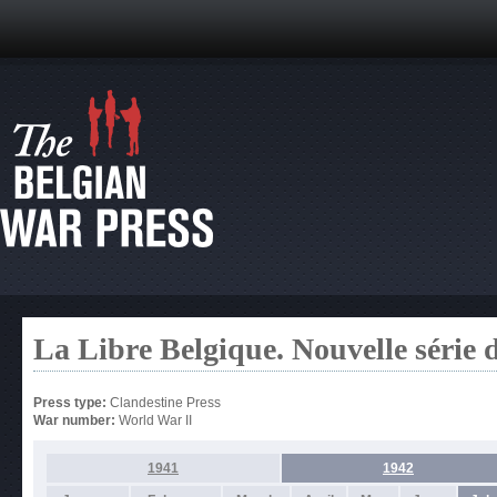
La Libre Belgique. Nouvelle série 
Press type:
Clandestine Press
War number:
World War II
1941
1942