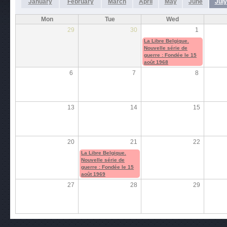
January
February
March
April
May
June
July
Mon
Tue
Wed
29
30
1
La Libre Belgique.
Nouvelle série de
guerre : Fondée le 15
août 1968
6
7
8
13
14
15
20
21
22
La Libre Belgique.
Nouvelle série de
guerre : Fondée le 15
août 1969
27
28
29