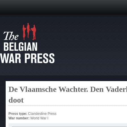
De Vlaamsche Wachter. Den Vaderla
doot
Press type:
Clandestine Press
War number:
World War I