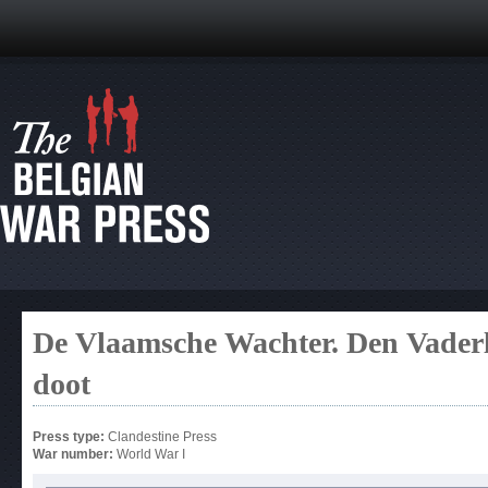
De Vlaamsche Wachter. Den Vaderla
doot
Press type:
Clandestine Press
War number:
World War I