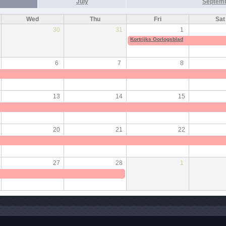
July
Septem
Wed
Thu
Fri
Sat
30
31
1
Kortrijks Oorlogsblad
6
7
8
13
14
15
20
21
22
27
28
1