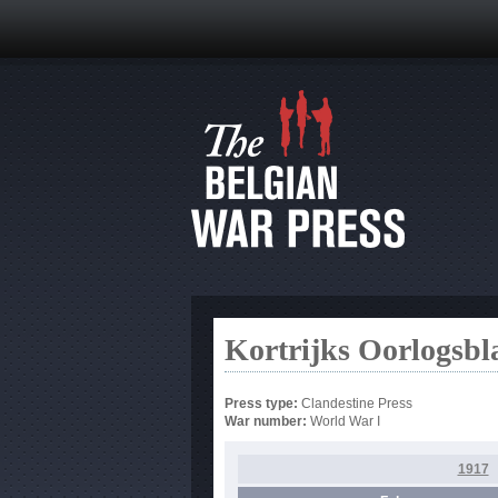
Kortrijks Oorlogsbl
Press type:
Clandestine Press
War number:
World War I
1917