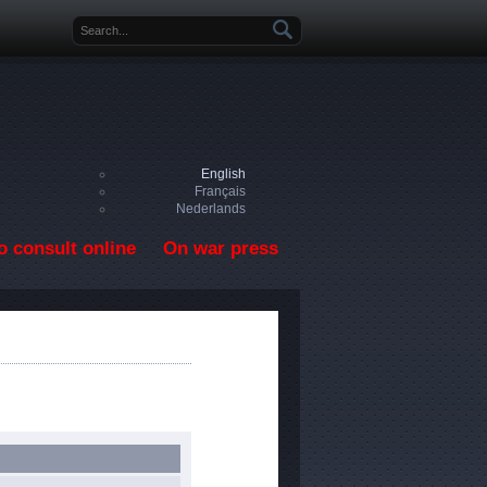
Search form
English
Français
Nederlands
o consult online
On war press