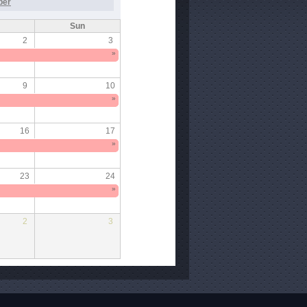
ber
Sun
2
3
»
9
10
»
16
17
»
23
24
»
2
3