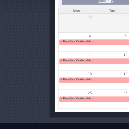
February
Mon
Tue
28
29
4
5
«
Kortrijks Oorlogsblad
11
12
«
Kortrijks Oorlogsblad
18
19
«
Kortrijks Oorlogsblad
25
26
«
Kortrijks Oorlogsblad