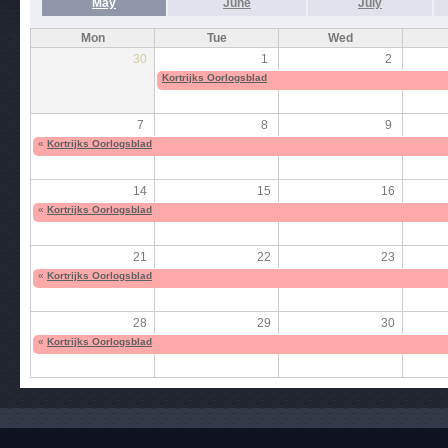
May
June
July
Mon
Tue
Wed
30
1
2
Kortrijks Oorlogsblad
7
8
9
«
Kortrijks Oorlogsblad
14
15
16
«
Kortrijks Oorlogsblad
21
22
23
«
Kortrijks Oorlogsblad
28
29
30
«
Kortrijks Oorlogsblad