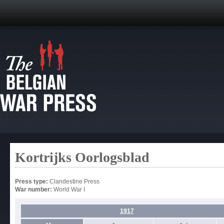
Kortrijks Oorlogsblad
Press type:
Clandestine Press
War number:
World War I
1917