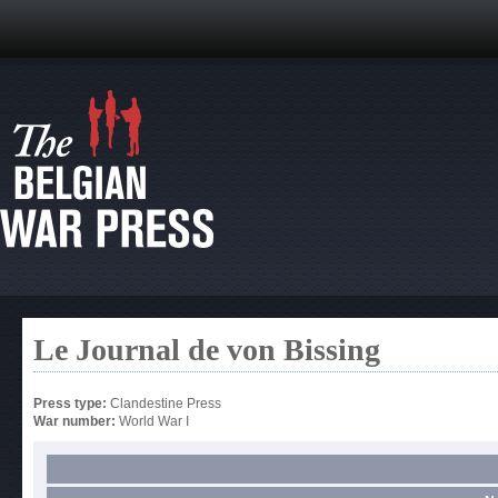
Le Journal de von Bissing
Press type:
Clandestine Press
War number:
World War I