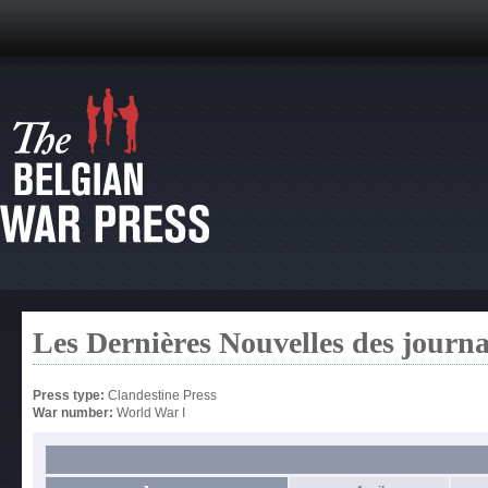
Les Dernières Nouvelles des journ
Press type:
Clandestine Press
War number:
World War I