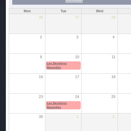
November
Mon
Tue
Wed
26
27
28
2
3
4
9
10
11
Les Dernières
Nouvelles
16
17
18
23
24
25
Les Dernières
Nouvelles
30
1
2