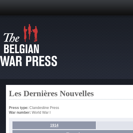
Les Dernières Nouvelles
Press type:
Clandestine Press
War number:
World War I
1914