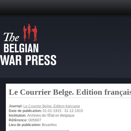
Le Courrier Belge. Edition françai
Journal:
Le Courrier Belge. Edition française
Date de publication:
01-01-1915
-
31-12-1915
Institution:
Archives de l'État en Belgique
Référence:
G05607
Lieu de publication:
Bruxelles