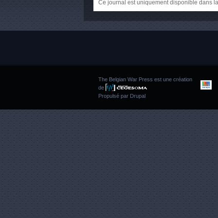
Ce journal est uniquement disponible dans la
The Belgian War Press est une création
de
Propulsé par
Drupal