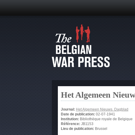
Het Algemeen Nieuw
Journal:
Het Algemeen Nieuws. Dagblad
Date de publication:
02-07-1941
Institution:
Bibliothèque royale de Belgique
Référence:
JB1153
Lieu de publication:
Brussel