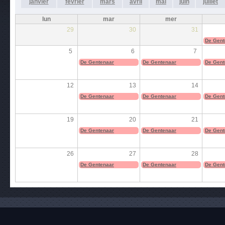
janvier
février
mars
avril
mai
juin
juillet
lun
mar
mer
29
30
31
De Gent
5
6
7
De Gentenaar
De Gentenaar
De Gent
12
13
14
De Gentenaar
De Gentenaar
De Gent
19
20
21
De Gentenaar
De Gentenaar
De Gent
26
27
28
De Gentenaar
De Gentenaar
De Gent