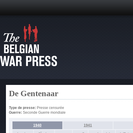
De Gentenaar
Type de presse:
Presse censurée
Guerre:
Seconde Guerre mondiale
1940
1941