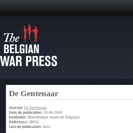
De Gentenaar
Journal:
De Gentenaar
Date de publication:
10-08-1940
Institution:
Bibliothèque royale de Belgique
Référence:
JB542
Lieu de publication:
Gent