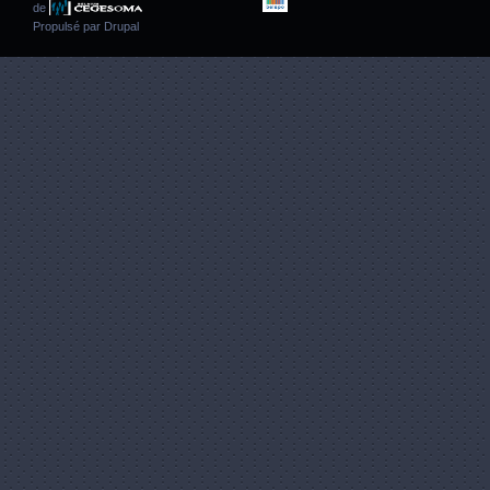
de
Propulsé par
Drupal