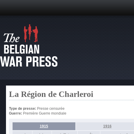
La Région de Charleroi
Type de presse:
Presse censurée
Guerre:
Première Guerre mondiale
1915
1916