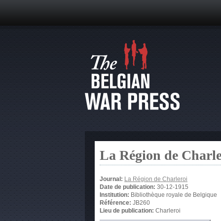
La Région de Charle
Journal:
La Région de Charleroi
Date de publication:
30-12-1915
Institution:
Bibliothèque royale de Belgique
Référence:
JB260
Lieu de publication:
Charleroi