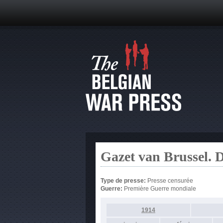
Gazet van Brussel. 
Type de presse:
Presse censurée
Guerre:
Première Guerre mondiale
1914