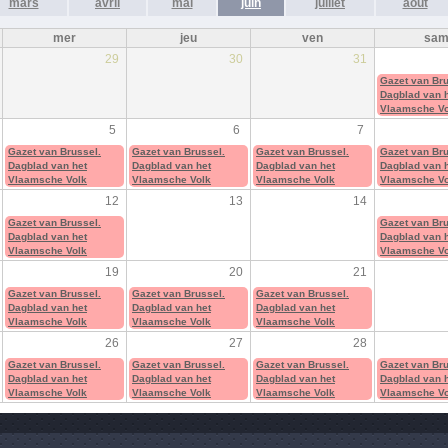
mars
avril
mai
juin
juillet
août
mer
jeu
ven
sa
29
30
31
Gazet van Bru
Dagblad van 
Vlaamsche Vo
5
6
7
Gazet van Brussel.
Gazet van Brussel.
Gazet van Brussel.
Gazet van Bru
Dagblad van het
Dagblad van het
Dagblad van het
Dagblad van 
Vlaamsche Volk
Vlaamsche Volk
Vlaamsche Volk
Vlaamsche Vo
12
13
14
Gazet van Brussel.
Gazet van Bru
Dagblad van het
Dagblad van 
Vlaamsche Volk
Vlaamsche Vo
19
20
21
Gazet van Brussel.
Gazet van Brussel.
Gazet van Brussel.
Dagblad van het
Dagblad van het
Dagblad van het
Vlaamsche Volk
Vlaamsche Volk
Vlaamsche Volk
26
27
28
Gazet van Brussel.
Gazet van Brussel.
Gazet van Brussel.
Gazet van Bru
Dagblad van het
Dagblad van het
Dagblad van het
Dagblad van 
Vlaamsche Volk
Vlaamsche Volk
Vlaamsche Volk
Vlaamsche Vo