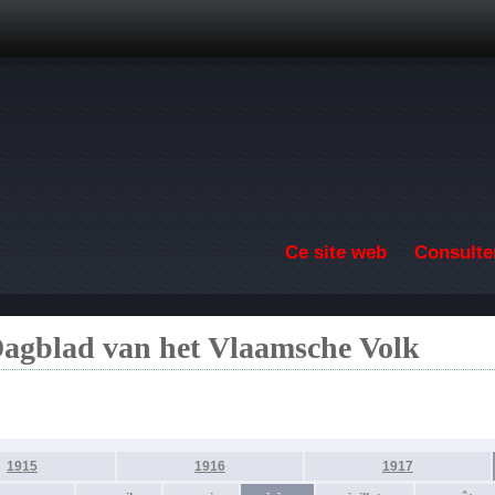
Aller au contenu principal
Ce site web
Consulter
Dagblad van het Vlaamsche Volk
1915
1916
1917