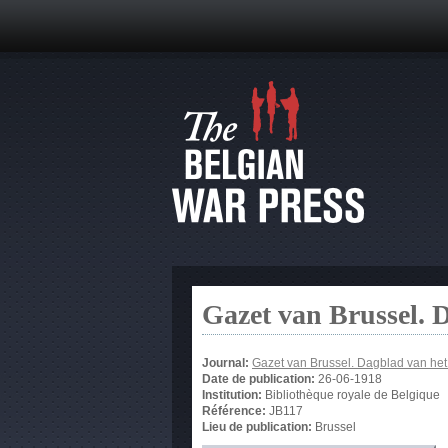
Gazet van Brussel. 
Journal:
Gazet van Brussel. Dagblad van he
Date de publication:
26-06-1918
Institution:
Bibliothèque royale de Belgique
Référence:
JB117
Lieu de publication:
Brussel