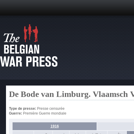
De Bode van Limburg. Vlaamsch 
Type de presse:
Presse censurée
Guerre:
Première Guerre mondiale
1916