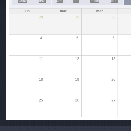
mars
avril
mai
juin
juillet
août
lun
mar
mer
28
29
30
4
5
6
11
12
13
18
19
20
25
26
27