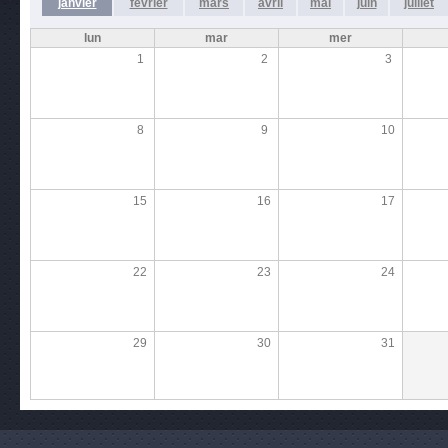
janvier
février
mars
avril
mai
juin
juillet
lun
mar
mer
1
2
3
8
9
10
15
16
17
22
23
24
29
30
31