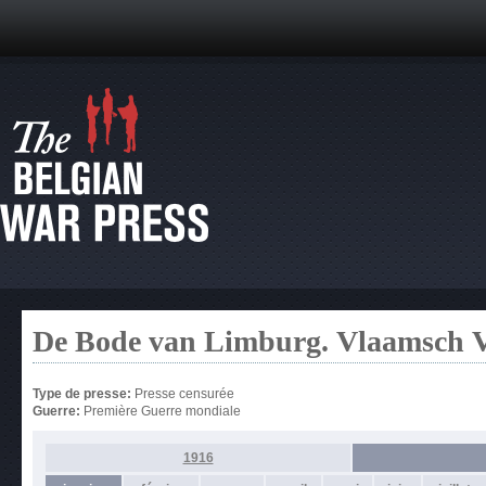
De Bode van Limburg. Vlaamsch 
Type de presse:
Presse censurée
Guerre:
Première Guerre mondiale
1916