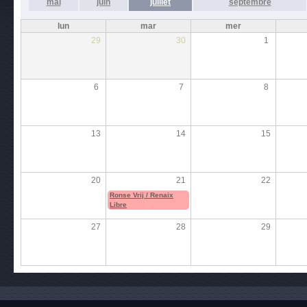
mai
juin
juillet
septembre
lun
mar
mer
29
30
1
6
7
8
13
14
15
20
21
22
Ronse Vrij / Renaix
Libre
27
28
29