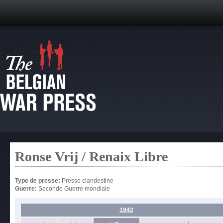
Ronse Vrij / Renaix Libre
Type de presse:
Presse clandestine
Guerre:
Seconde Guerre mondiale
1942