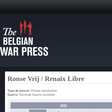
Ronse Vrij / Renaix Libre
Type de presse:
Presse clandestine
Guerre:
Seconde Guerre mondiale
1942