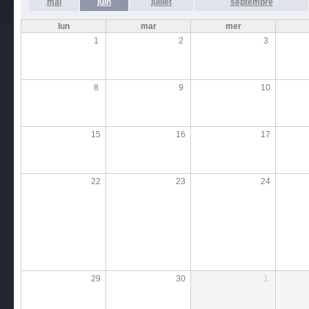
mai
juin
juillet
septembre
lun
mar
mer
1
2
3
8
9
10
15
16
17
22
23
24
29
30
1