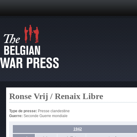
Ronse Vrij / Renaix Libre
Type de presse:
Presse clandestine
Guerre:
Seconde Guerre mondiale
1942