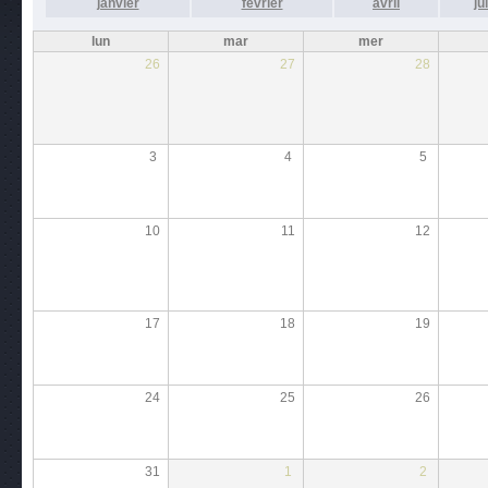
janvier
février
avril
ju
lun
mar
mer
26
27
28
3
4
5
10
11
12
17
18
19
24
25
26
31
1
2