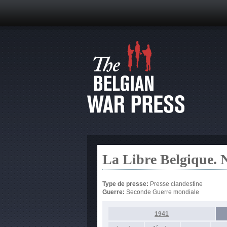
La Libre Belgique. N
Type de presse:
Presse clandestine
Guerre:
Seconde Guerre mondiale
1941