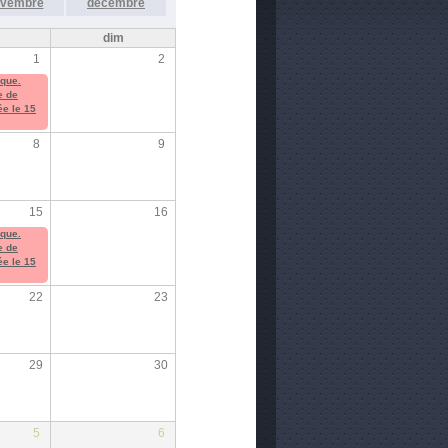
vembre
décembre
m
dim
1
2
ique.
e de
ée le 15
8
9
15
16
ique.
e de
ée le 15
22
23
29
30
5
6