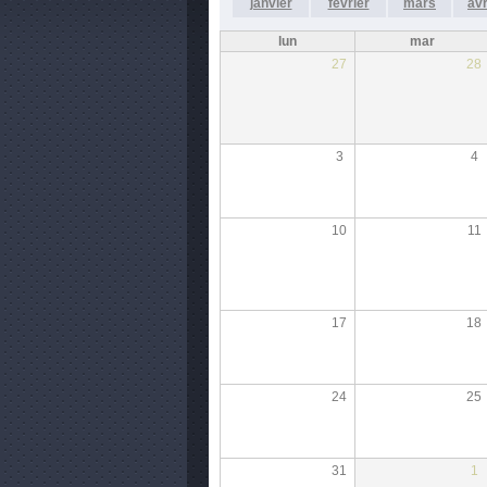
janvier
février
mars
avr
lun
mar
27
28
3
4
10
11
17
18
24
25
31
1