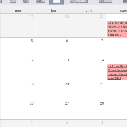
il
mai
juin
juillet
août
septembre
octobre
no
mer
jeu
ven
sa
29
30
31
La Libre Belg
Nouvelle séri
guerre : Fond
août 1970
5
6
7
12
13
14
La Libre Belg
Nouvelle séri
guerre : Fond
août 1971
19
20
21
26
27
28
2
3
4