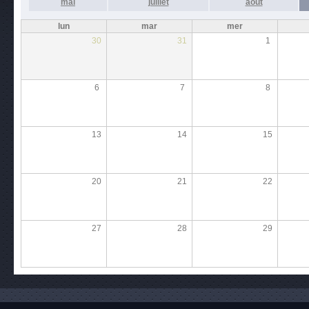
mai
juillet
août
lun
mar
mer
30
31
1
6
7
8
13
14
15
20
21
22
27
28
29