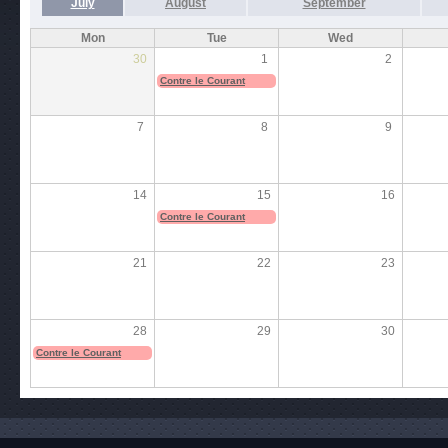
July
August
September
Mon
Tue
Wed
30
1
2
Contre le Courant
7
8
9
14
15
16
Contre le Courant
21
22
23
28
29
30
Contre le Courant