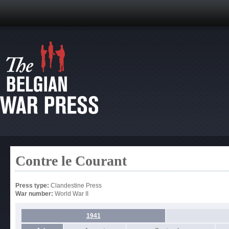
Contre le Courant
Press type:
Clandestine Press
War number:
World War II
1941