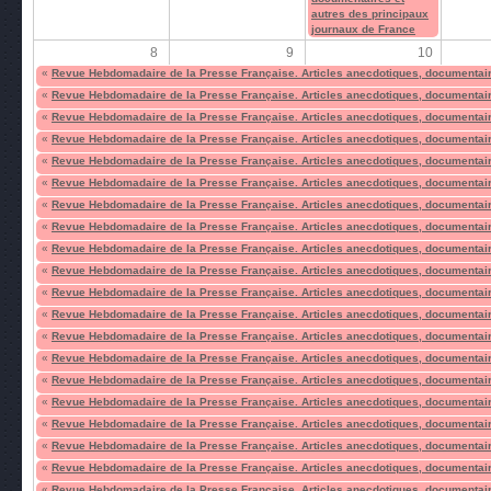
autres des principaux
journaux de France
8
9
10
«
Revue Hebdomadaire de la Presse Française. Articles anecdotiques, documentair
«
Revue Hebdomadaire de la Presse Française. Articles anecdotiques, documentair
«
Revue Hebdomadaire de la Presse Française. Articles anecdotiques, documentair
«
Revue Hebdomadaire de la Presse Française. Articles anecdotiques, documentair
«
Revue Hebdomadaire de la Presse Française. Articles anecdotiques, documentair
«
Revue Hebdomadaire de la Presse Française. Articles anecdotiques, documentair
«
Revue Hebdomadaire de la Presse Française. Articles anecdotiques, documentair
«
Revue Hebdomadaire de la Presse Française. Articles anecdotiques, documentair
«
Revue Hebdomadaire de la Presse Française. Articles anecdotiques, documentair
«
Revue Hebdomadaire de la Presse Française. Articles anecdotiques, documentair
«
Revue Hebdomadaire de la Presse Française. Articles anecdotiques, documentair
«
Revue Hebdomadaire de la Presse Française. Articles anecdotiques, documentair
«
Revue Hebdomadaire de la Presse Française. Articles anecdotiques, documentair
«
Revue Hebdomadaire de la Presse Française. Articles anecdotiques, documentair
«
Revue Hebdomadaire de la Presse Française. Articles anecdotiques, documentair
«
Revue Hebdomadaire de la Presse Française. Articles anecdotiques, documentair
«
Revue Hebdomadaire de la Presse Française. Articles anecdotiques, documentair
«
Revue Hebdomadaire de la Presse Française. Articles anecdotiques, documentair
«
Revue Hebdomadaire de la Presse Française. Articles anecdotiques, documentair
«
Revue Hebdomadaire de la Presse Française. Articles anecdotiques, documentair