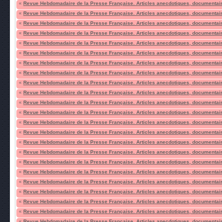
«
Revue Hebdomadaire de la Presse Française. Articles anecdotiques, documentair
«
Revue Hebdomadaire de la Presse Française. Articles anecdotiques, documentair
«
Revue Hebdomadaire de la Presse Française. Articles anecdotiques, documentair
«
Revue Hebdomadaire de la Presse Française. Articles anecdotiques, documentair
«
Revue Hebdomadaire de la Presse Française. Articles anecdotiques, documentair
«
Revue Hebdomadaire de la Presse Française. Articles anecdotiques, documentair
«
Revue Hebdomadaire de la Presse Française. Articles anecdotiques, documentair
«
Revue Hebdomadaire de la Presse Française. Articles anecdotiques, documentair
«
Revue Hebdomadaire de la Presse Française. Articles anecdotiques, documentair
«
Revue Hebdomadaire de la Presse Française. Articles anecdotiques, documentair
«
Revue Hebdomadaire de la Presse Française. Articles anecdotiques, documentair
«
Revue Hebdomadaire de la Presse Française. Articles anecdotiques, documentair
«
Revue Hebdomadaire de la Presse Française. Articles anecdotiques, documentair
«
Revue Hebdomadaire de la Presse Française. Articles anecdotiques, documentair
«
Revue Hebdomadaire de la Presse Française. Articles anecdotiques, documentair
«
Revue Hebdomadaire de la Presse Française. Articles anecdotiques, documentair
«
Revue Hebdomadaire de la Presse Française. Articles anecdotiques, documentair
«
Revue Hebdomadaire de la Presse Française. Articles anecdotiques, documentair
«
Revue Hebdomadaire de la Presse Française. Articles anecdotiques, documentair
«
Revue Hebdomadaire de la Presse Française. Articles anecdotiques, documentair
«
Revue Hebdomadaire de la Presse Française. Articles anecdotiques, documentair
«
Revue Hebdomadaire de la Presse Française. Articles anecdotiques, documentair
«
Revue Hebdomadaire de la Presse Française. Articles anecdotiques, documentair