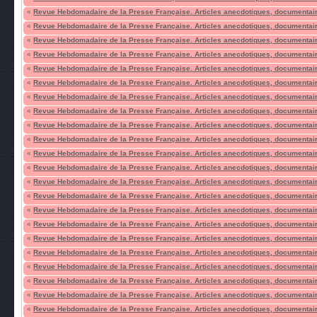
«
Revue Hebdomadaire de la Presse Française. Articles anecdotiques, documentair
«
Revue Hebdomadaire de la Presse Française. Articles anecdotiques, documentair
«
Revue Hebdomadaire de la Presse Française. Articles anecdotiques, documentair
«
Revue Hebdomadaire de la Presse Française. Articles anecdotiques, documentair
«
Revue Hebdomadaire de la Presse Française. Articles anecdotiques, documentair
«
Revue Hebdomadaire de la Presse Française. Articles anecdotiques, documentair
«
Revue Hebdomadaire de la Presse Française. Articles anecdotiques, documentair
«
Revue Hebdomadaire de la Presse Française. Articles anecdotiques, documentair
«
Revue Hebdomadaire de la Presse Française. Articles anecdotiques, documentair
«
Revue Hebdomadaire de la Presse Française. Articles anecdotiques, documentair
«
Revue Hebdomadaire de la Presse Française. Articles anecdotiques, documentair
«
Revue Hebdomadaire de la Presse Française. Articles anecdotiques, documentair
«
Revue Hebdomadaire de la Presse Française. Articles anecdotiques, documentair
«
Revue Hebdomadaire de la Presse Française. Articles anecdotiques, documentair
«
Revue Hebdomadaire de la Presse Française. Articles anecdotiques, documentair
«
Revue Hebdomadaire de la Presse Française. Articles anecdotiques, documentair
«
Revue Hebdomadaire de la Presse Française. Articles anecdotiques, documentair
«
Revue Hebdomadaire de la Presse Française. Articles anecdotiques, documentair
«
Revue Hebdomadaire de la Presse Française. Articles anecdotiques, documentair
«
Revue Hebdomadaire de la Presse Française. Articles anecdotiques, documentair
«
Revue Hebdomadaire de la Presse Française. Articles anecdotiques, documentair
«
Revue Hebdomadaire de la Presse Française. Articles anecdotiques, documentair