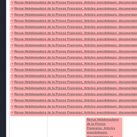
«
Revue Hebdomadaire de la Presse Française. Articles anecdotiques, documentair
«
Revue Hebdomadaire de la Presse Française. Articles anecdotiques, documentair
«
Revue Hebdomadaire de la Presse Française. Articles anecdotiques, documentair
«
Revue Hebdomadaire de la Presse Française. Articles anecdotiques, documentair
«
Revue Hebdomadaire de la Presse Française. Articles anecdotiques, documentair
«
Revue Hebdomadaire de la Presse Française. Articles anecdotiques, documentair
«
Revue Hebdomadaire de la Presse Française. Articles anecdotiques, documentair
«
Revue Hebdomadaire de la Presse Française. Articles anecdotiques, documentair
«
Revue Hebdomadaire de la Presse Française. Articles anecdotiques, documentair
«
Revue Hebdomadaire de la Presse Française. Articles anecdotiques, documentair
«
Revue Hebdomadaire de la Presse Française. Articles anecdotiques, documentair
«
Revue Hebdomadaire de la Presse Française. Articles anecdotiques, documentair
«
Revue Hebdomadaire de la Presse Française. Articles anecdotiques, documentair
«
Revue Hebdomadaire de la Presse Française. Articles anecdotiques, documentair
«
Revue Hebdomadaire de la Presse Française. Articles anecdotiques, documentair
«
Revue Hebdomadaire de la Presse Française. Articles anecdotiques, documentair
«
Revue Hebdomadaire de la Presse Française. Articles anecdotiques, documentair
«
Revue Hebdomadaire de la Presse Française. Articles anecdotiques, documentair
«
Revue Hebdomadaire de la Presse Française. Articles anecdotiques, documentair
Revue Hebdomadaire
de la Presse
Française. Articles
anecdotiques,
documentaires et