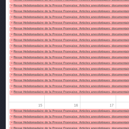
«
Revue Hebdomadaire de la Presse Française. Articles anecdotiques, documentair
«
Revue Hebdomadaire de la Presse Française. Articles anecdotiques, documentair
«
Revue Hebdomadaire de la Presse Française. Articles anecdotiques, documentair
«
Revue Hebdomadaire de la Presse Française. Articles anecdotiques, documentair
«
Revue Hebdomadaire de la Presse Française. Articles anecdotiques, documentair
«
Revue Hebdomadaire de la Presse Française. Articles anecdotiques, documentair
«
Revue Hebdomadaire de la Presse Française. Articles anecdotiques, documentair
«
Revue Hebdomadaire de la Presse Française. Articles anecdotiques, documentair
«
Revue Hebdomadaire de la Presse Française. Articles anecdotiques, documentair
«
Revue Hebdomadaire de la Presse Française. Articles anecdotiques, documentair
«
Revue Hebdomadaire de la Presse Française. Articles anecdotiques, documentair
«
Revue Hebdomadaire de la Presse Française. Articles anecdotiques, documentair
«
Revue Hebdomadaire de la Presse Française. Articles anecdotiques, documentair
«
Revue Hebdomadaire de la Presse Française. Articles anecdotiques, documentair
«
Revue Hebdomadaire de la Presse Française. Articles anecdotiques, documentair
«
Revue Hebdomadaire de la Presse Française. Articles anecdotiques, documentair
15
16
17
«
Revue Hebdomadaire de la Presse Française. Articles anecdotiques, documentair
«
Revue Hebdomadaire de la Presse Française. Articles anecdotiques, documentair
«
Revue Hebdomadaire de la Presse Française. Articles anecdotiques, documentair
«
Revue Hebdomadaire de la Presse Française. Articles anecdotiques, documentair