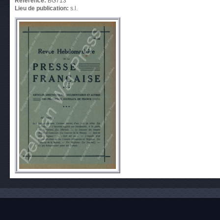
Référence:
BG713
Lieu de publication:
s.l.