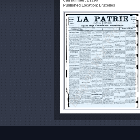
Call number:
B1299
Published Location:
Bruxelles