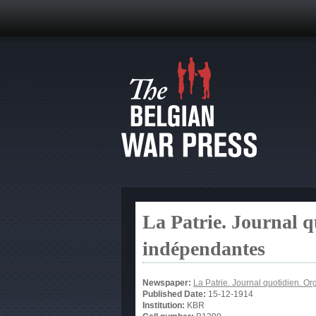
La Patrie. Journal q
indépendantes
Newspaper:
La Patrie. Journal quotidien. O
Published Date:
15-12-1914
Institution:
KBR