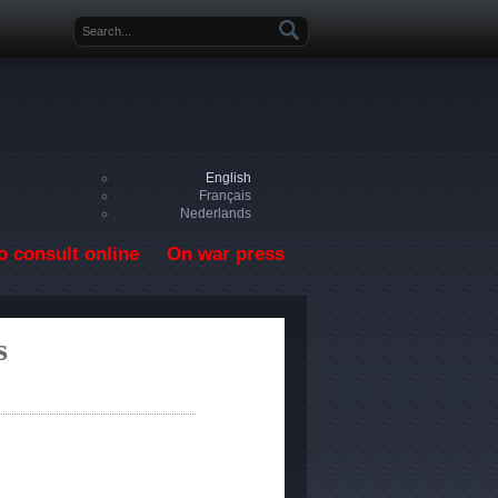
Search form
English
Français
Nederlands
o consult online
On war press
s