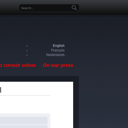
Search form
English
Français
Nederlands
o consult online
On war press
d