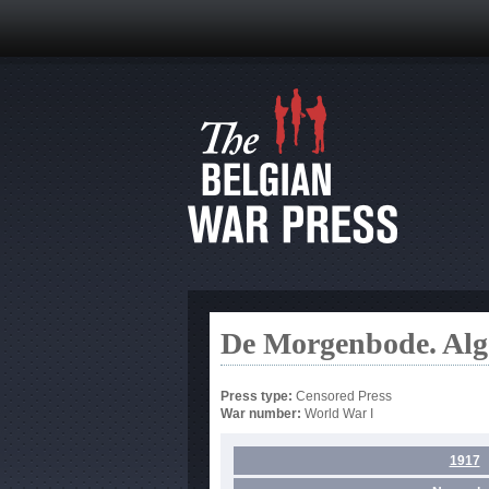
De Morgenbode. Alg
Press type:
Censored Press
War number:
World War I
1917