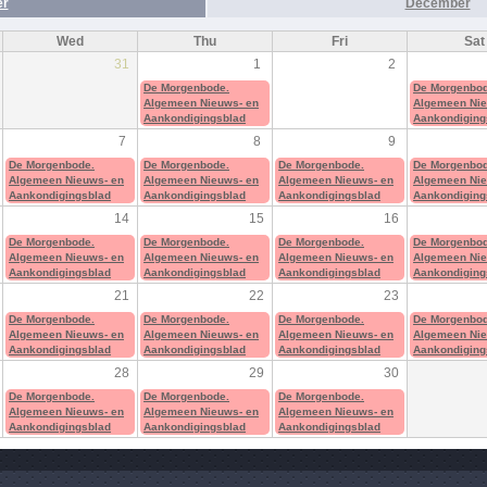
r
December
Wed
Thu
Fri
Sat
31
1
2
De Morgenbode.
De Morgenbod
Algemeen Nieuws- en
Algemeen Nie
Aankondigingsblad
Aankondiging
7
8
9
De Morgenbode.
De Morgenbode.
De Morgenbode.
De Morgenbod
Algemeen Nieuws- en
Algemeen Nieuws- en
Algemeen Nieuws- en
Algemeen Nie
Aankondigingsblad
Aankondigingsblad
Aankondigingsblad
Aankondiging
14
15
16
De Morgenbode.
De Morgenbode.
De Morgenbode.
De Morgenbod
Algemeen Nieuws- en
Algemeen Nieuws- en
Algemeen Nieuws- en
Algemeen Nie
Aankondigingsblad
Aankondigingsblad
Aankondigingsblad
Aankondiging
21
22
23
De Morgenbode.
De Morgenbode.
De Morgenbode.
De Morgenbod
Algemeen Nieuws- en
Algemeen Nieuws- en
Algemeen Nieuws- en
Algemeen Nie
Aankondigingsblad
Aankondigingsblad
Aankondigingsblad
Aankondiging
28
29
30
De Morgenbode.
De Morgenbode.
De Morgenbode.
Algemeen Nieuws- en
Algemeen Nieuws- en
Algemeen Nieuws- en
Aankondigingsblad
Aankondigingsblad
Aankondigingsblad