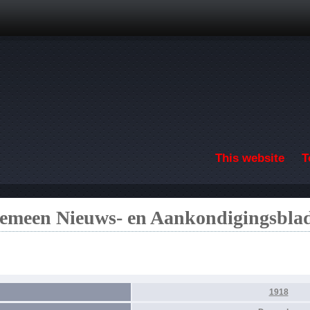
Skip to main content
This website
T
emeen Nieuws- en Aankondigingsbla
1918