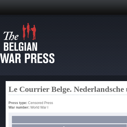
Le Courrier Belge. Nederlandsche 
Press type:
Censored Press
War number:
World War I