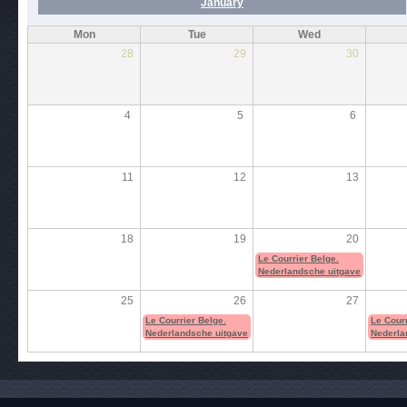
January
Mon
Tue
Wed
28
29
30
4
5
6
11
12
13
18
19
20
Le Courrier Belge.
Nederlandsche uitgave
25
26
27
Le Courrier Belge.
Le Courr
Nederlandsche uitgave
Nederla