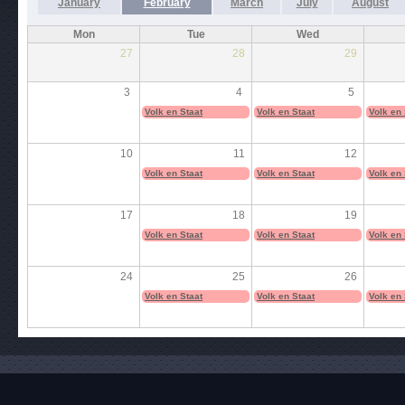
January
February
March
July
August
Mon
Tue
Wed
27
28
29
3
4
5
Volk en Staat
Volk en Staat
Volk en 
10
11
12
Volk en Staat
Volk en Staat
Volk en 
17
18
19
Volk en Staat
Volk en Staat
Volk en 
24
25
26
Volk en Staat
Volk en Staat
Volk en 