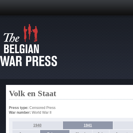
Volk en Staat
Press type:
Censored Press
War number:
World War II
1940
1941