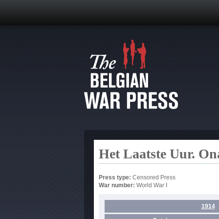
Het Laatste Uur. On
Press type:
Censored Press
War number:
World War I
1914