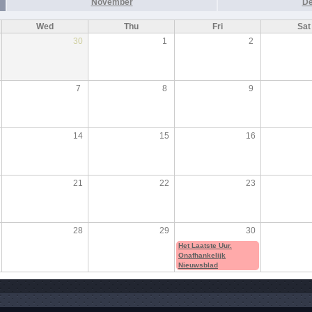
November
D
Wed
Thu
Fri
Sat
30
1
2
7
8
9
14
15
16
21
22
23
28
29
30
Het Laatste Uur.
Onafhankelijk
Nieuwsblad