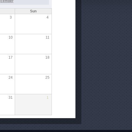
ecember
Sun
3
4
10
11
17
18
24
25
31
1