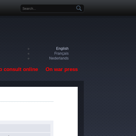
Search form
English
Français
Nederlands
o consult online
On war press