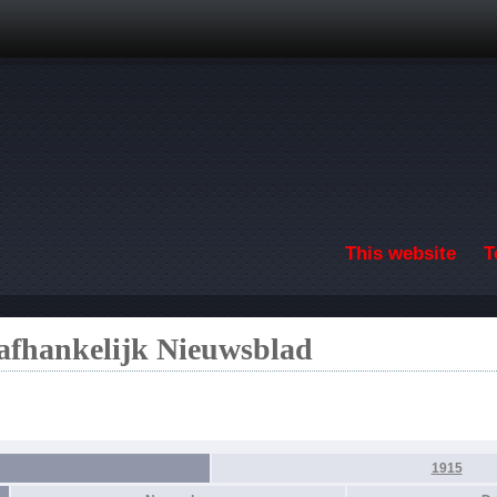
Skip to main content
This website
T
afhankelijk Nieuwsblad
1915