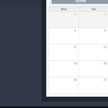
October
Mon
Tue
28
29
5
6
12
13
19
20
26
27