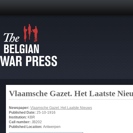
Vlaamsche Gazet. Het Laatste Nie
Newspaper:
Vlaamsche Gazet. Het Laatste Nieuws
Published Date:
25-10-1916
Institution:
KBR
Call number:
JB202
Published Location:
Antwerpen