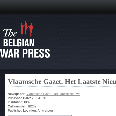
Vlaamsche Gazet. Het Laatste Nie
Newspaper:
Vlaamsche Gazet. Het Laatste Nieuws
Published Date:
23-04-1916
Institution:
KBR
Call number:
JB202
Published Location:
Antwerpen