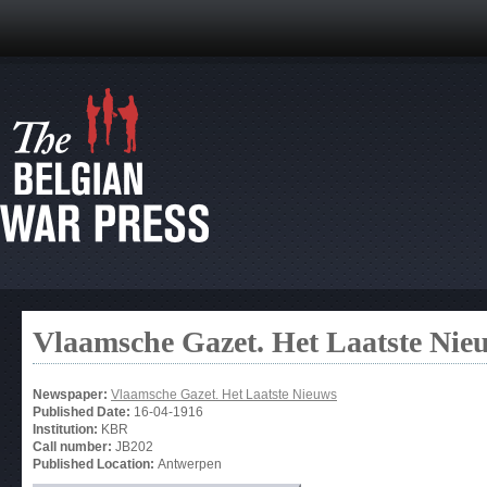
Vlaamsche Gazet. Het Laatste Nie
Newspaper:
Vlaamsche Gazet. Het Laatste Nieuws
Published Date:
16-04-1916
Institution:
KBR
Call number:
JB202
Published Location:
Antwerpen