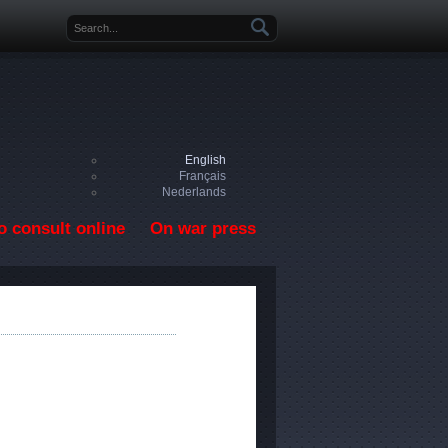
Search form
English
Français
Nederlands
o consult online
On war press