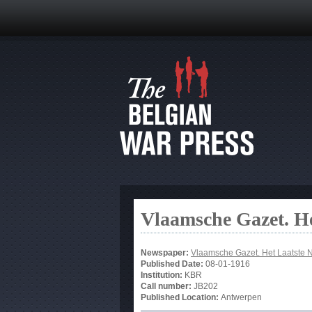
Vlaamsche Gazet. He
Newspaper:
Vlaamsche Gazet. Het Laatste 
Published Date:
08-01-1916
Institution:
KBR
Call number:
JB202
Published Location:
Antwerpen