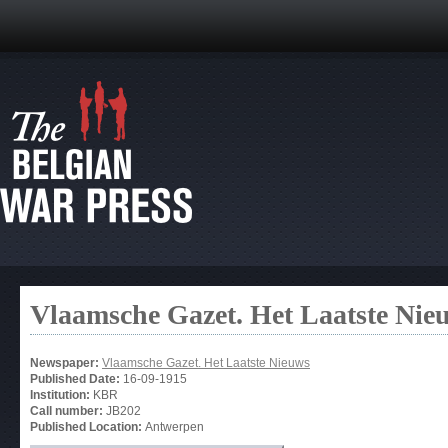
Vlaamsche Gazet. Het Laatste Nie
Newspaper:
Vlaamsche Gazet. Het Laatste Nieuws
Published Date:
16-09-1915
Institution:
KBR
Call number:
JB202
Published Location:
Antwerpen