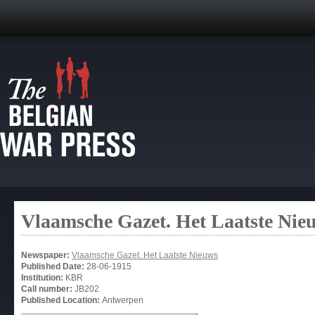
Vlaamsche Gazet. Het Laatste Nie
Newspaper:
Vlaamsche Gazet. Het Laatste Nieuws
Published Date:
28-06-1915
Institution:
KBR
Call number:
JB202
Published Location:
Antwerpen