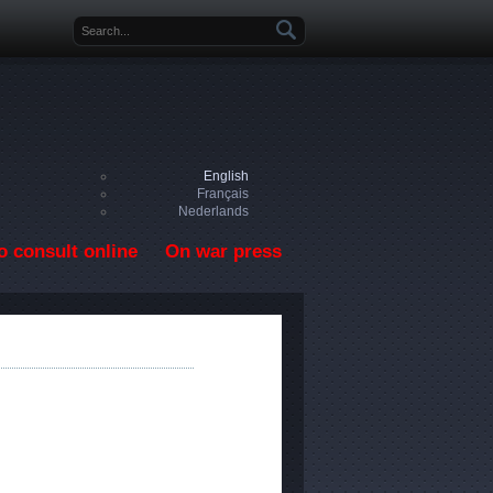
Search form
English
Français
Nederlands
o consult online
On war press