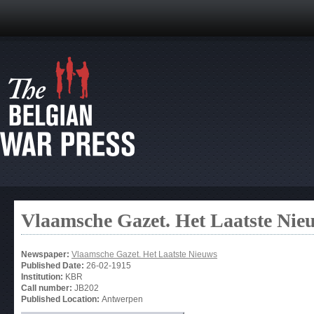
Vlaamsche Gazet. Het Laatste Nie
Newspaper:
Vlaamsche Gazet. Het Laatste Nieuws
Published Date:
26-02-1915
Institution:
KBR
Call number:
JB202
Published Location:
Antwerpen