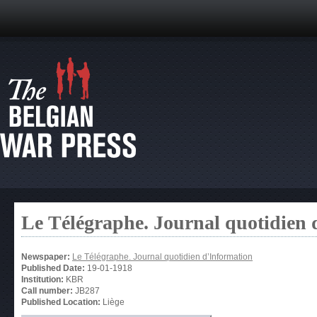
Le Télégraphe. Journal quotidien 
Newspaper:
Le Télégraphe. Journal quotidien d’Information
Published Date:
19-01-1918
Institution:
KBR
Call number:
JB287
Published Location:
Liège