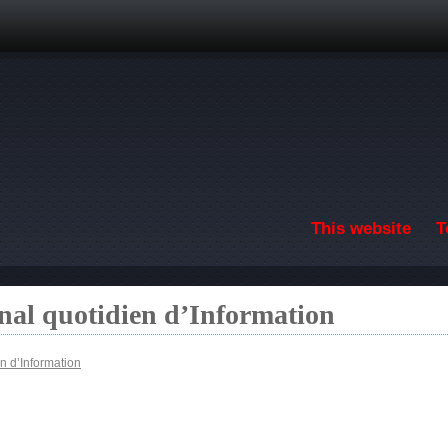
Skip to main content
This website
T
nal quotidien d’Information
n d’Information