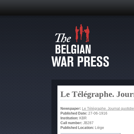
Le Télégraphe. Jour
Newspaper:
Le Télégraphe. Journal quotidie
Published Date:
27-06-1916
Institution:
KBR
Call number:
JB287
Published Location:
Liège