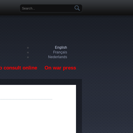
Search form
English
Français
Nederlands
o consult online
On war press