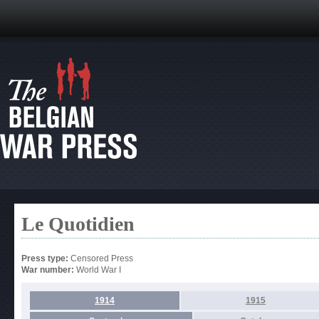
Le Quotidien
Press type:
Censored Press
War number:
World War I
1914
1915